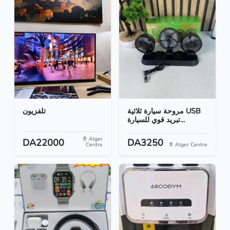
مروحة سيارة ثلاثية USB
تلفزيون
تبريد قوي للسيارة...
Alger
DA22000
DA3250
Centre
Alger Centre