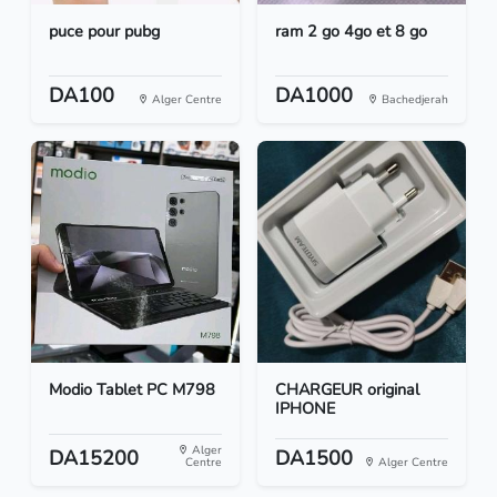
puce pour pubg
ram 2 go 4go et 8 go
DA100
DA1000
Alger Centre
Bachedjerah
Modio Tablet PC M798
CHARGEUR original
IPHONE
Alger
DA15200
DA1500
Centre
Alger Centre