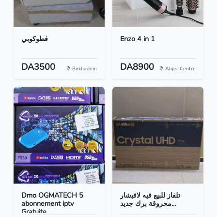
فطوكوبي
Enzo 4 in 1
DA3500
DA8900
Birkhadem
Alger Centre
Dmo OGMATECH 5
تلفاز للبيع فيه لافيشار
abonnement iptv
محروقة برك جديد...
Gratuite