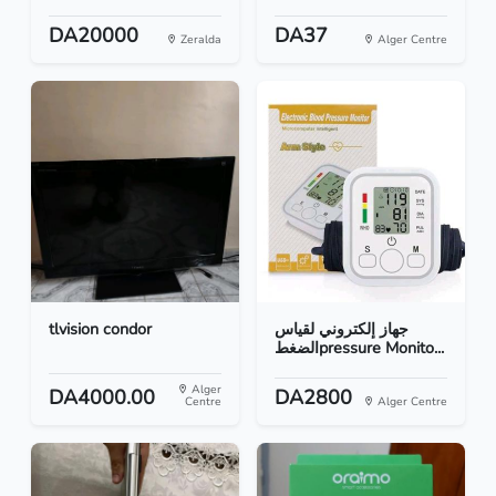
DA20000
DA37
Zeralda
Alger Centre
tlvision condor
جهاز إلكتروني لقياس
الضغطpressure Monito...
Alger
DA4000.00
DA2800
Centre
Alger Centre