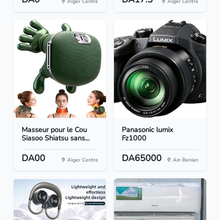
Alger Centre
Alger Centre
Masseur pour le Cou
Panasonic lumix
Siasoo Shiatsu sans...
Fz1000
DA00
DA65000
Alger Centre
Ain Benian