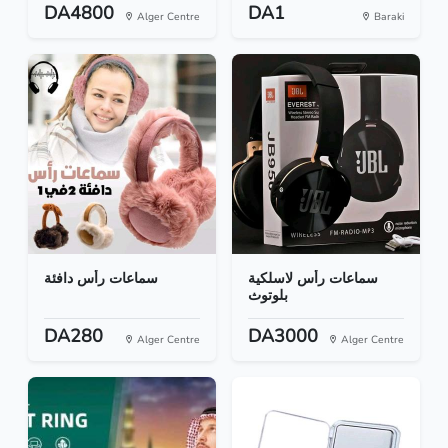
DA4800
DA1
Alger Centre
Baraki
سماعات رأس لاسلكية
سماعات رأس دافئة
بلوتوث
DA280
DA3000
Alger Centre
Alger Centre