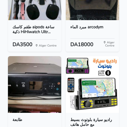
مبرد الماء arcodym
طقم كاسك aipods ساعة
ذكية HiHiwatch Ultr...
Alger
DA3500
DA18000
Alger Centre
Centre
راديو سيارة بلوتوث بسيط
طابعة
مع حامل هاتف