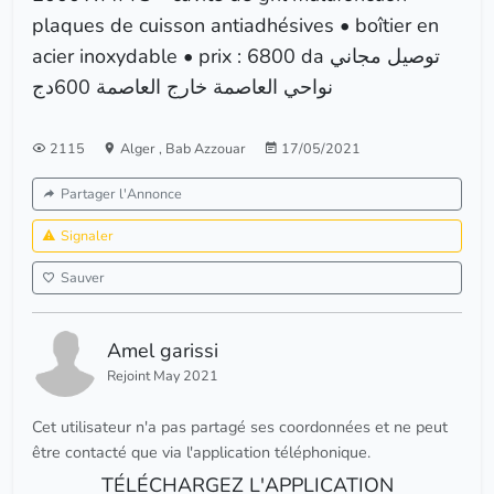
acier inoxydable ‎• ‏prix ‎: 6800 ‏da ‎توصيل مجاني
نواحي العاصمة خارج العاصمة 600دج
2115
Alger
,
Bab Azzouar
17/05/2021
Partager l'Annonce
Signaler
Sauver
Amel garissi
Rejoint May 2021
Cet utilisateur n'a pas partagé ses coordonnées et ne peut
être contacté que via l'application téléphonique.
TÉLÉCHARGEZ L'APPLICATION