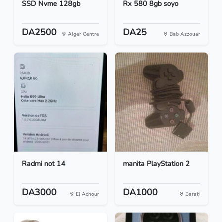
SSD Nvme 128gb
Rx 580 8gb soyo
DA2500
DA25
Alger Centre
Bab Azzouar
Radmi not 14
manita PlayStation 2
DA3000
DA1000
El Achour
Baraki