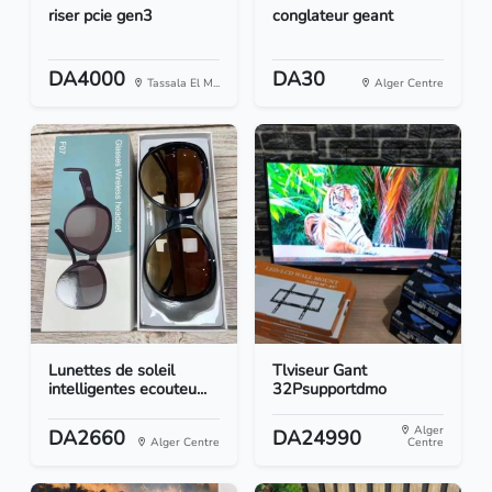
riser pcie gen3
conglateur geant
DA4000
DA30
Tassala El M...
Alger Centre
Lunettes de soleil
Tlviseur Gant
intelligentes ecouteu...
32Psupportdmo
Alger
DA2660
DA24990
Alger Centre
Centre