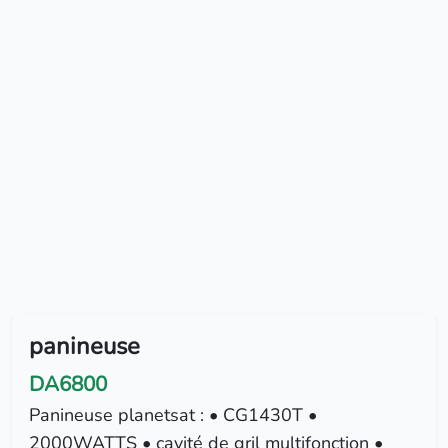
panineuse
DA6800
Panineuse planetsat ‎: • ‏CG1430T ‎•
2000WATTS ‎• ‏cavité de gril multifonction ‎•