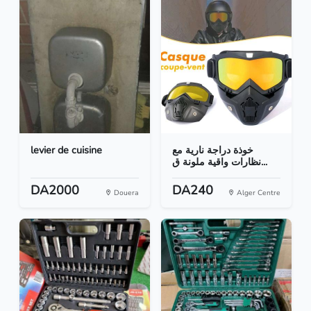
levier de cuisine
خوذة دراجة نارية مع
نظارات واقية ملونة ق...
DA2000
DA240
Douera
Alger Centre