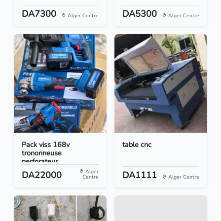
DA7300
DA5300
Alger Centre
Alger Centre
Pack viss 168v
table cnc
trononneuse
perforateur...
Alger
DA22000
DA1111
Centre
Alger Centre