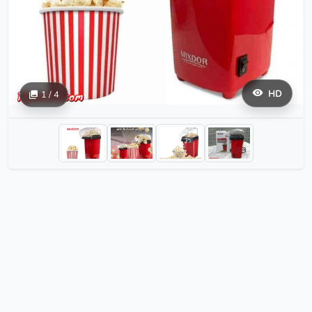
HD
1 / 4