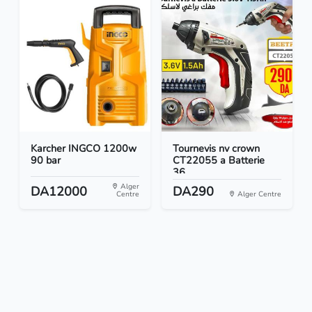
Karcher INGCO 1200w
Tournevis nv crown
90 bar
CT22055 a Batterie
36...
Alger
DA12000
DA290
Centre
Alger Centre