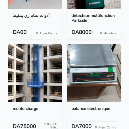
أدوات نظام ري بتنقيط
detecteur multifonction
Parkside
DA00
DA8000
Alger Centre
Mahelma
monte charge
balance electronique
Bordj El
DA75000
DA7000
Bah...
Alger Centre