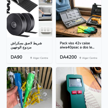
شريط لاصق بسكراش
Pack viss 42v caise
مزدوج الوجهين
aiwa40psac a dos le...
DA90
DA4200
Alger Centre
Alger Centre