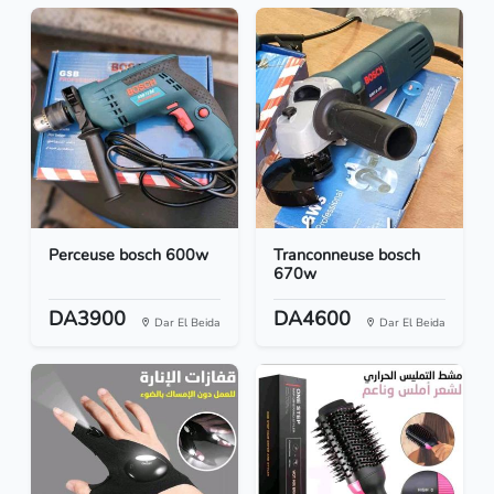
Perceuse bosch 600w
Tranconneuse bosch
670w
DA3900
DA4600
Dar El Beida
Dar El Beida