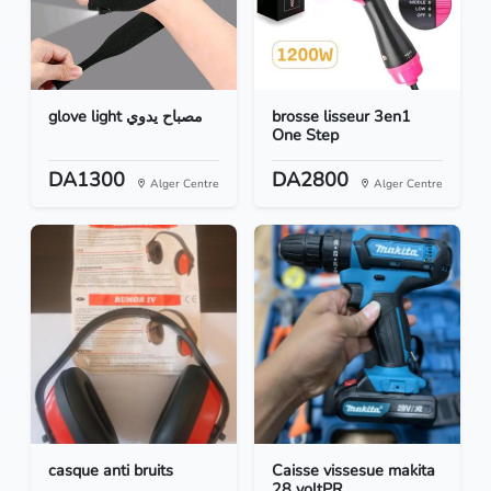
glove light مصباح يدوي
brosse lisseur 3en1
One Step
DA1300
DA2800
Alger Centre
Alger Centre
casque anti bruits
Caisse vissesue makita
28 voltPR