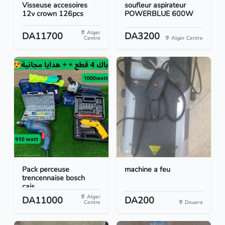
Visseuse accesoires
soufleur aspirateur
12v crown 126pcs
POWERBLUE 600W
Alger
DA11700
DA3200
Centre
Alger Centre
Pack perceuse
machine a feu
trencennaise bosch
cais...
Alger
DA11000
DA200
Centre
Douera