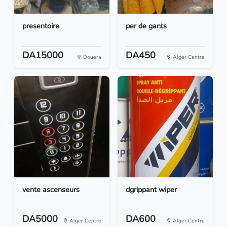
presentoire
per de gants
DA15000
DA450
Douera
Alger Centre
vente ascenseurs
dgrippant wiper
DA5000
DA600
Alger Centre
Alger Centre