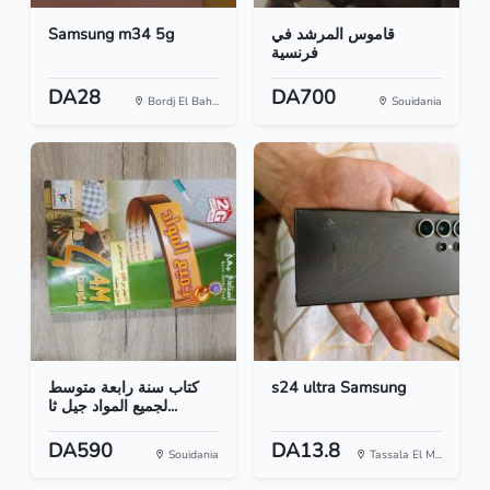
Samsung m34 5g
قاموس المرشد في
فرنسية
DA28
DA700
Bordj El Bah...
Souidania
كتاب سنة رابعة متوسط
s24 ultra Samsung
لجميع المواد جيل ثا...
DA590
DA13.8
Souidania
Tassala El M...