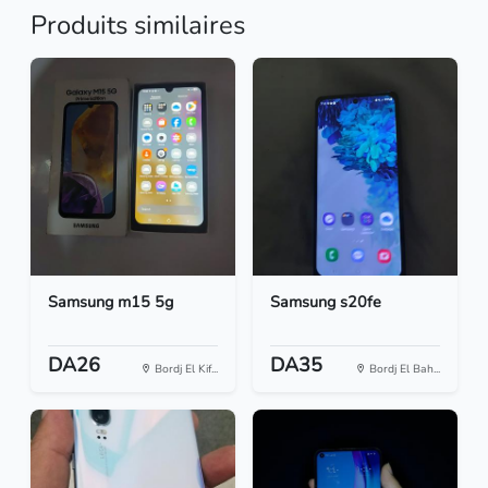
Produits similaires
Samsung m15 5g
Samsung s20fe
DA26
DA35
Bordj El Kif...
Bordj El Bah...