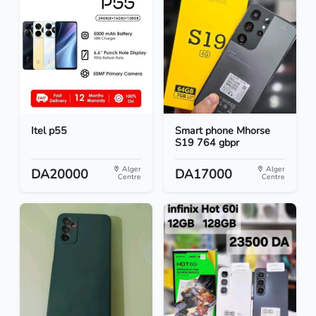
Itel p55
Smart phone Mhorse
S19 764 gbpr
Alger
Alger
DA20000
DA17000
Centre
Centre