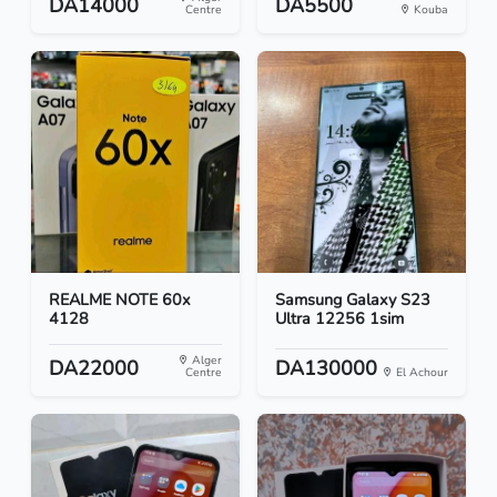
DA14000
DA5500
Centre
Kouba
REALME NOTE 60x
Samsung Galaxy S23
4128
Ultra 12256 1sim
Alger
DA22000
DA130000
Centre
El Achour