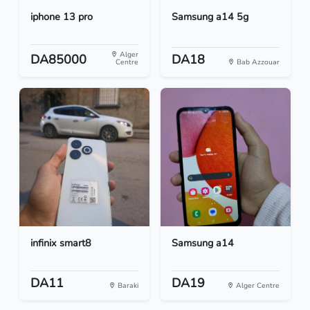
iphone 13 pro
Samsung a14 5g
Alger
DA85000
DA18
Centre
Bab Azzouar
infinix smart8
Samsung a14
DA11
DA19
Baraki
Alger Centre