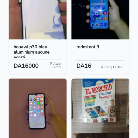
houawi p30 bleu
redmi not 9
aluminium aucune
egrati...
Alger
DA16000
DA16
Centre
Bordj El Bah...