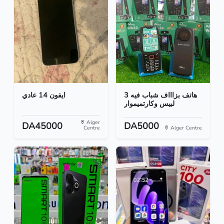
هاتف بزاااف شباب فيه 3
ايفون 14 عادي
لبيس وكارتميموار
Alger
DA45000
DA5000
Centre
Alger Centre