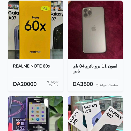
REALME NOTE 60x
ايفون 11 برو باتري84 باي
باص
Alger
DA20000
DA3500
Centre
Alger Centre