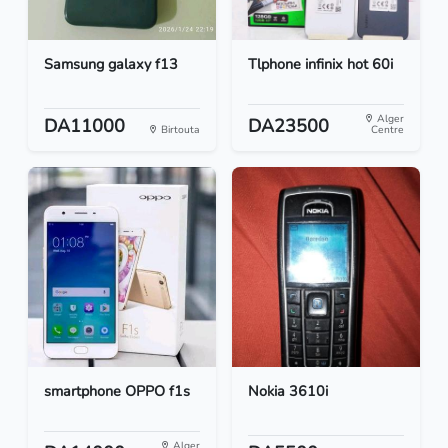
Samsung galaxy f13
Tlphone infinix hot 60i
Alger
DA11000
DA23500
Birtouta
Centre
smartphone OPPO f1s
Nokia 3610i
Alger