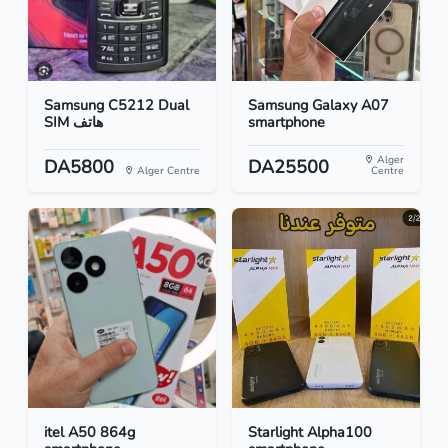
Samsung C5212 Dual
Samsung Galaxy A07
SIM هاتف
smartphone
Alger
DA5800
DA25500
Alger Centre
Centre
itel A50 864g
Starlight Alpha100