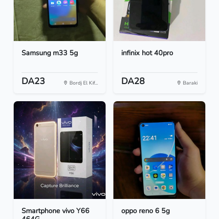
Samsung m33 5g
infinix hot 40pro
DA23
DA28
Bordj El Kif...
Baraki
Smartphone vivo Y66
oppo reno 6 5g