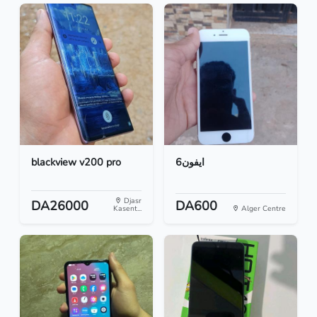
blackview v200 pro
ايفون6
Djasr
DA26000
DA600
Kasent...
Alger Centre