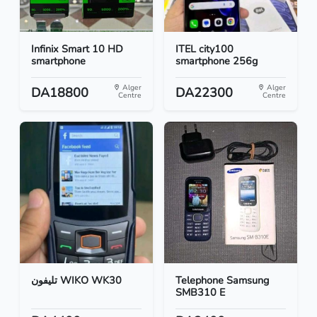
Infinix Smart 10 HD
ITEL city100
smartphone
smartphone 256g
Alger
Alger
DA18800
DA22300
Centre
Centre
تليفون WIKO WK30
Telephone Samsung
SMB310 E