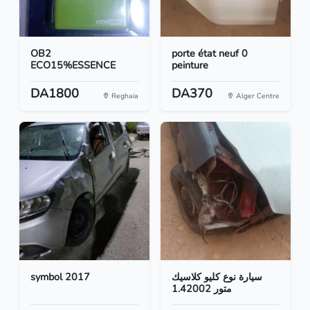
OB2
porte état neuf 0
ECO15%ESSENCE
peinture
DA1800
DA370
Reghaia
Alger Centre
symbol 2017
سيارة نوع كليو كلاسيك
متور 1.42002