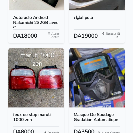
Autoradio Android
اظواء polo
Nakamichi 232GB avec
C...
Alger
Tassala El
DA18000
DA19000
Centre
M...
feux de stop maruti
Masque De Soudage
1000 zen
Gradation Automatique
DA8000
DA3500
Reghaia
Alger Centre