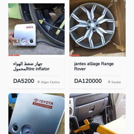
جهاز ضغط الهواء
jantes alliage Range
المحمولtire inflator
Rover
DA5200
DA120000
Alger Centre
Kouba