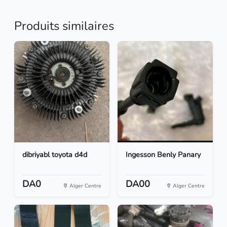
Produits similaires
dibriyabl toyota d4d
Ingesson Benly Panary
DA0
DA00
Alger Centre
Alger Centre