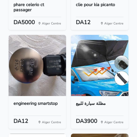
phare celerio ct
clie pour kia picanto
passager
DA5000
DA12
Alger Centre
Alger Centre
engineering smartstop
مظلة سيارة للبيع
DA12
DA3900
Alger Centre
Alger Centre