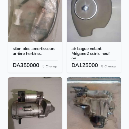
silon bloc amortisseurs
air bague volant
arrière herbine...
Mégane2 scinic neuf
ori...
DA350000
DA125000
Cheraga
Cheraga