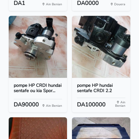
DA1
DA0000
Ain Benian
Douera
pompe HP CRDI hundai
pompe HP hundai
sentafe ou kia Spor...
sentafe CRDI 2.2
Ain
DA90000
DA100000
Ain Benian
Benian