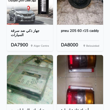
جهاز ذكي ضد سرقة
pneu 205 60 r15 caddy
السيارات
DA7900
DA8000
Alger Centre
Belouizdad