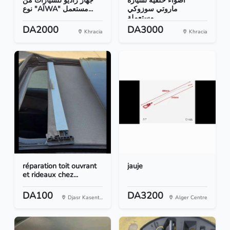
أضواء خلفية لسيارة
جهاز راديو للسيارات من
ماروتي سوزوكي
نوع "AÏWA" مستعمل...
مستعملة...
DA2000
DA3000
Khracia
Khracia
réparation toit ouvrant
jauje
et rideaux chez...
DA100
DA3200
Djasr Kasent...
Alger Centre