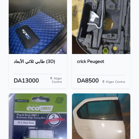
طابي ثلاثي الأبعاد (3D)
crick Peugeot
Alger
DA13000
DA8500
Centre
Alger Centre