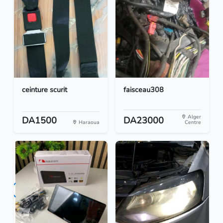
ceinture scurit
faisceau308
Alger
DA1500
DA23000
Haraoua
Centre