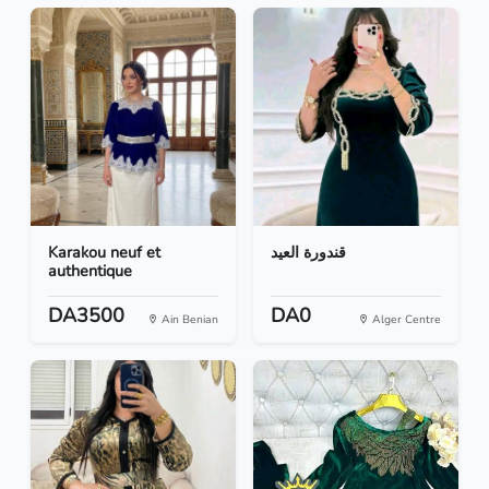
Karakou neuf et
قندورة العيد
authentique
DA3500
DA0
Ain Benian
Alger Centre