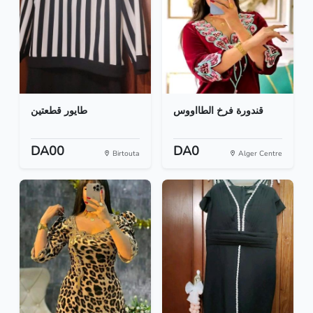
قندورة فرخ الطااووس
طايور قطعتين
DA00
DA0
Birtouta
Alger Centre