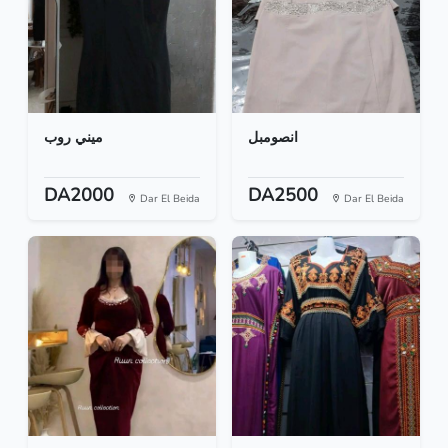
انصومبل
ميني روب
DA2000
DA2500
Dar El Beida
Dar El Beida