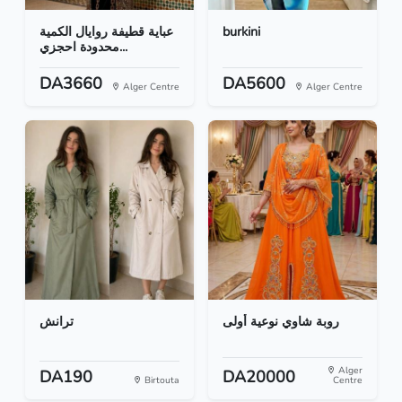
عباية قطيفة روايال الكمية
burkini
محدودة احجزي...
DA3660
DA5600
Alger Centre
Alger Centre
روبة شاوي نوعية أولى
ترانش
Alger
DA190
DA20000
Birtouta
Centre