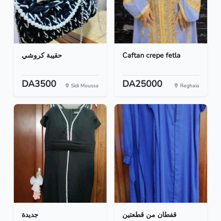
حقيبة كروشي
Caftan crepe fetla
DA3500
DA25000
Sidi Moussa
Reghaia
قفطان من قطعتين
جديدة