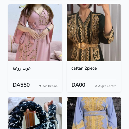
غوب روعة
caftan 2piece
DA550
DA00
Ain Benian
Alger Centre