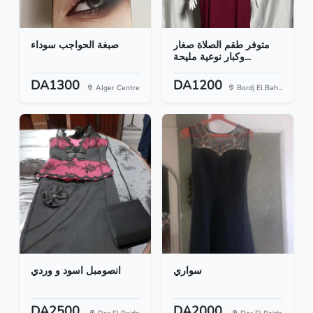
متوفر طقم الصلاة صغار
صبغة الحواجب سوداء
وكبار نوعية مليحة...
DA1300
DA1200
Alger Centre
Bordj El Bah...
سواري
انصومبل اسود و وردي
DA2500
DA2000