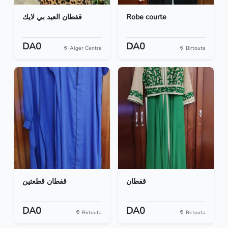
قفطان العيد بي لايك
Robe courte
DA0
DA0
Alger Centre
Birtouta
قفطان
قفطان قطعتين
DA0
DA0
Birtouta
Birtouta