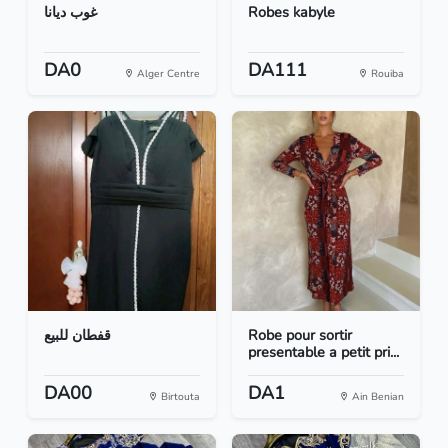
غوب ديانا
Robes kabyle
DA0
DA111
Alger Centre
Rouiba
قفطان للبيع
Robe pour sortir
presentable a petit pri...
DA00
DA1
Birtouta
Ain Benian