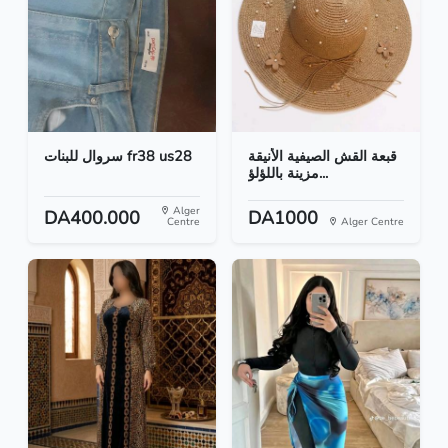
قبعة القش الصيفية الأنيقة
سروال للبنات fr38 us28
مزينة باللؤلؤ...
Alger
DA400.000
DA1000
Centre
Alger Centre