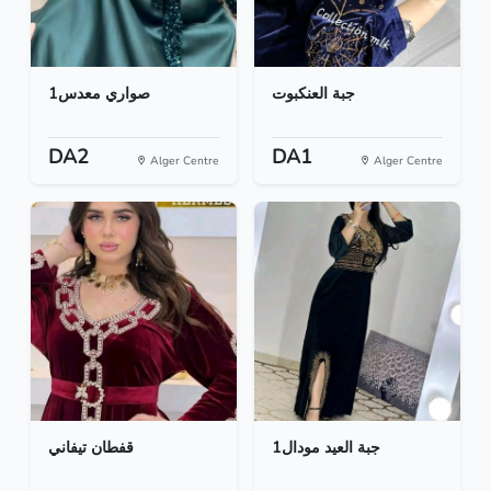
جبة العنكبوت
صواري معدس1
DA2
DA1
Alger Centre
Alger Centre
جبة العيد مودال1
قفطان تيفاني