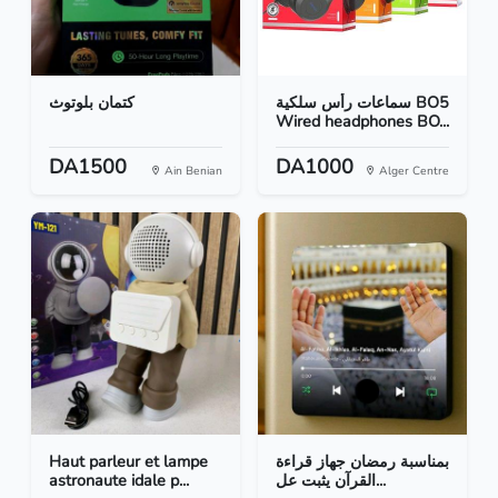
سماعات رأس سلكية BO5
كتمان بلوتوث
Wired headphones BO...
DA1500
DA1000
Ain Benian
Alger Centre
Haut parleur et lampe
بمناسبة رمضان جهاز قراءة
astronaute idale p...
القرآن يثبت عل...