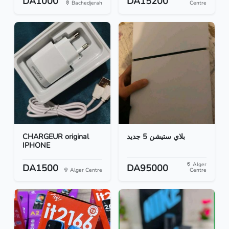
DA1000
DA15200
Bachedjerah
Centre
CHARGEUR original
بلاي ستيشن 5 جديد
IPHONE
Alger
DA1500
DA95000
Alger Centre
Centre