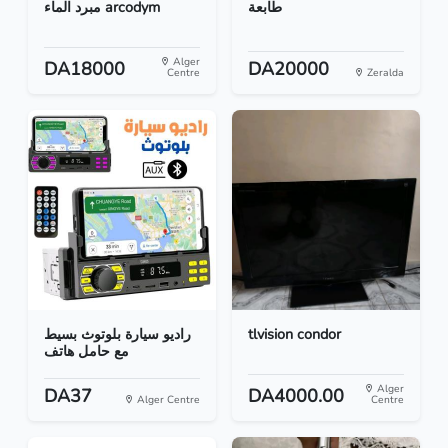
طابعة
مبرد الماء arcodym
Alger
DA18000
DA20000
Centre
Zeralda
راديو سيارة بلوتوث بسيط
tlvision condor
مع حامل هاتف
Alger
DA37
DA4000.00
Alger Centre
Centre