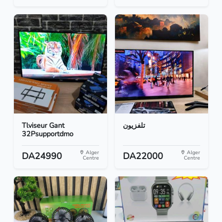
Tlviseur Gant
تلفزيون
32Psupportdmo
Alger
Alger
DA24990
DA22000
Centre
Centre