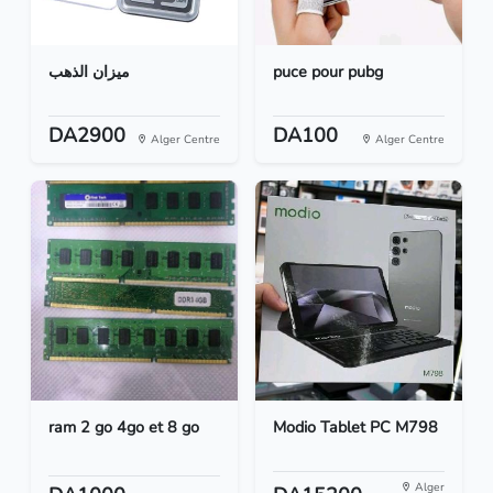
ميزان الذهب
puce pour pubg
DA2900
DA100
Alger Centre
Alger Centre
ram 2 go 4go et 8 go
Modio Tablet PC M798
Alger