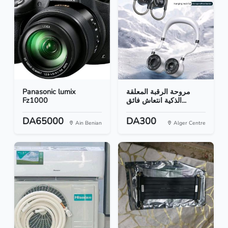
Panasonic lumix
مروحة الرقبة المعلقة
Fz1000
الذكية انتعاش فائق...
DA65000
DA300
Ain Benian
Alger Centre