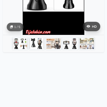
HD
1 / 5