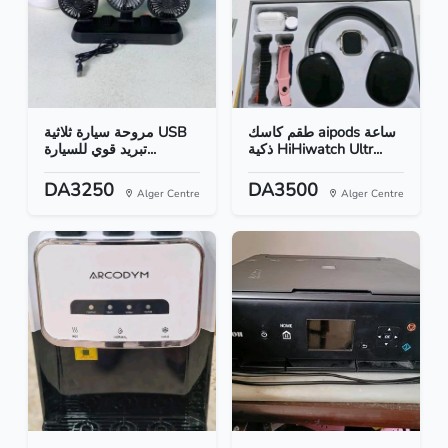
طقم كاسك aipods ساعة
مروحة سيارة ثلاثية USB
ذكية HiHiwatch Ultr...
تبريد قوي للسيارة...
DA3250
DA3500
Alger Centre
Alger Centre