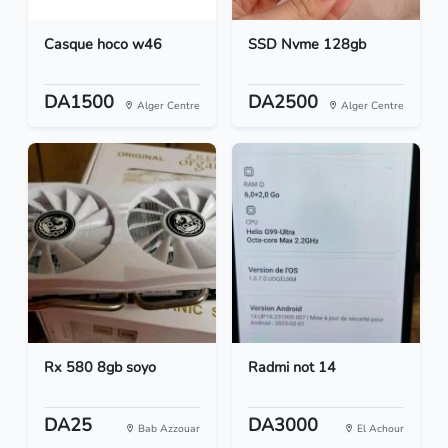
Casque hoco w46
SSD Nvme 128gb
DA1500
DA2500
Alger Centre
Alger Centre
Rx 580 8gb soyo
Radmi not 14
DA25
DA3000
Bab Azzouar
El Achour