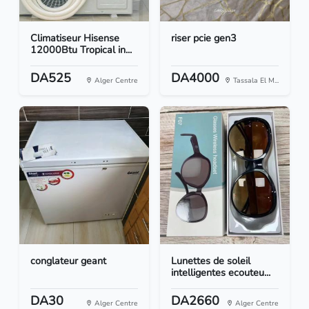
Climatiseur Hisense
riser pcie gen3
12000Btu Tropical in...
DA525
DA4000
Alger Centre
Tassala El M...
conglateur geant
Lunettes de soleil
intelligentes ecouteu...
DA30
DA2660
Alger Centre
Alger Centre