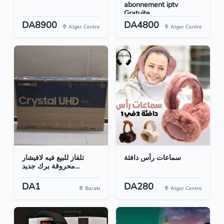
abonnement iptv
Gratuite
DA8900
DA4800
Alger Centre
Alger Centre
سماعات رأس دافئة
تلفاز للبيع فيه لافيشار
محروقة برك جديد...
DA1
DA280
Baraki
Alger Centre