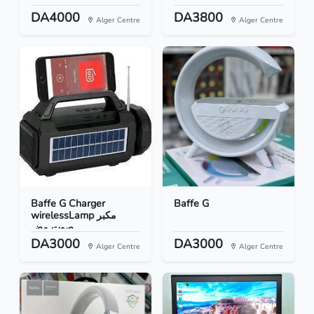
DA4000
DA3800
Alger Centre
Alger Centre
Baffe G Charger
Baffe G
wirelessLamp مكبر
صوت مض...
DA3000
DA3000
Alger Centre
Alger Centre