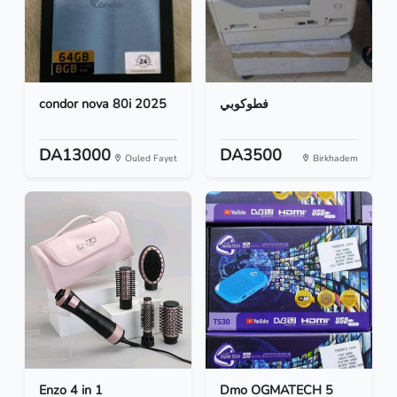
condor nova 80i 2025
فطوكوبي
DA13000
DA3500
Ouled Fayet
Birkhadem
Enzo 4 in 1
Dmo OGMATECH 5