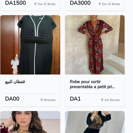
DA1500
DA3000
Dar El Beida
Dar El Beida
قفطان للبيع
Robe pour sortir
presentable a petit pri...
DA00
DA1
Birtouta
Ain Benian