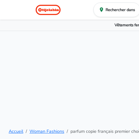
Rechercher dans
Vêtements f
Accueil
Woman Fashions
parfum copie français premier choi