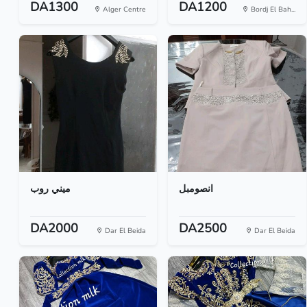
DA1300
DA1200
Alger Centre
Bordj El Bah...
انصومبل
ميني روب
DA2000
DA2500
Dar El Beida
Dar El Beida