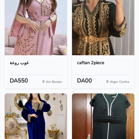
غوب روعة
caftan 2piece
DA550
DA00
Ain Benian
Alger Centre