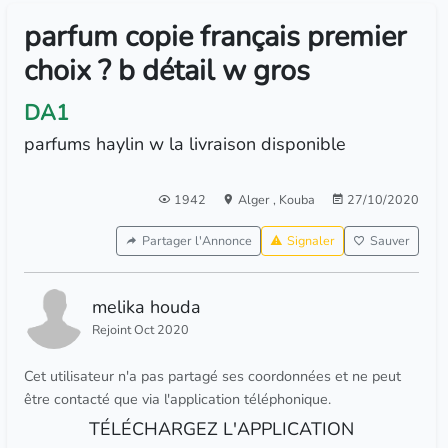
parfum copie français premier
choix ? b détail w gros
DA1
parfums haylin w la livraison disponible
1942
Alger
,
Kouba
27/10/2020
Partager l'Annonce
Signaler
Sauver
melika houda
Rejoint Oct 2020
Cet utilisateur n'a pas partagé ses coordonnées et ne peut
être contacté que via l'application téléphonique.
TÉLÉCHARGEZ L'APPLICATION