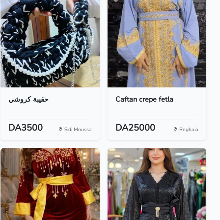
حقيبة كروشي
Caftan crepe fetla
DA3500
DA25000
Sidi Moussa
Reghaia