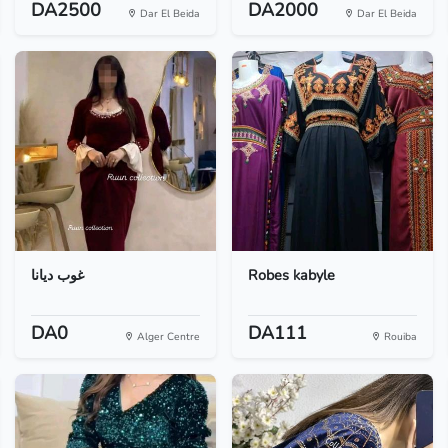
DA2500
DA2000
Dar El Beida
Dar El Beida
غوب ديانا
Robes kabyle
DA0
DA111
Alger Centre
Rouiba