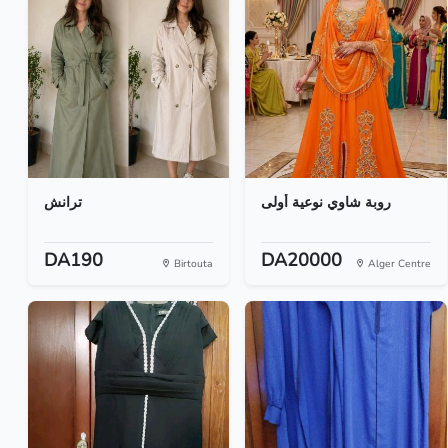
روبة شاوي نوعية أولى
ترانش
DA190
DA20000
Birtouta
Alger Centre