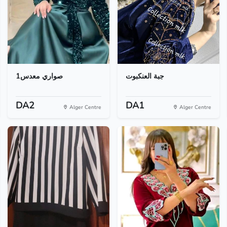
جبة العنكبوت
صواري معدس1
DA2
DA1
Alger Centre
Alger Centre