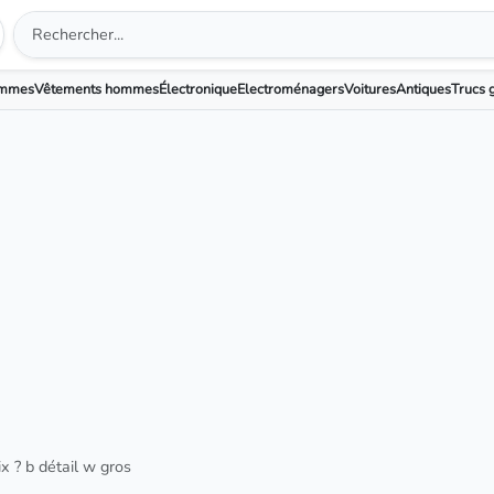
emmes
Vêtements hommes
Électronique
Electroménagers
Voitures
Antiques
Trucs g
x ? b détail w gros