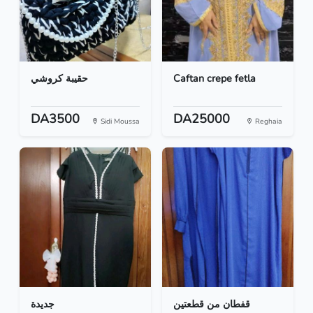
حقيبة كروشي
Caftan crepe fetla
DA3500
DA25000
Sidi Moussa
Reghaia
قفطان من قطعتين
جديدة