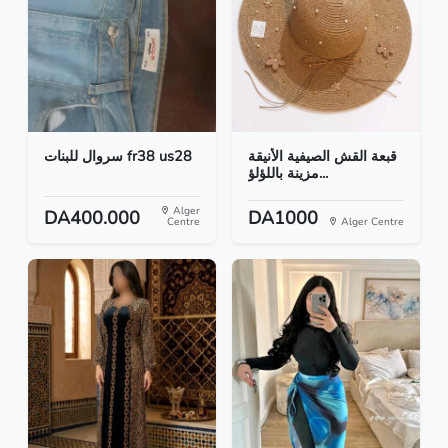
قبعة القش الصيفية الأنيقة
سروال للبنات fr38 us28
مزينة باللؤلؤ...
Alger
DA400.000
DA1000
Centre
Alger Centre