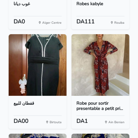
غوب ديانا
Robes kabyle
DA0
DA111
Alger Centre
Rouiba
قفطان للبيع
Robe pour sortir
presentable a petit pri...
DA00
DA1
Birtouta
Ain Benian