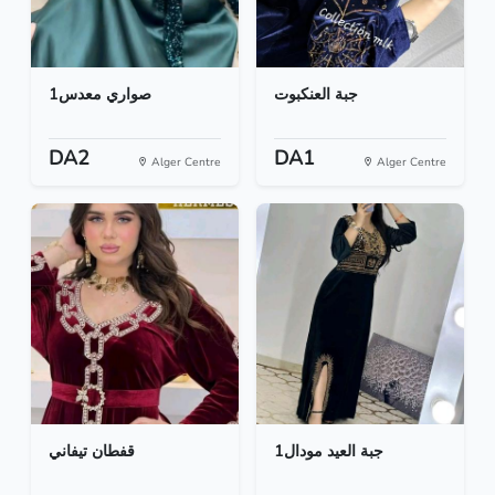
جبة العنكبوت
صواري معدس1
DA2
DA1
Alger Centre
Alger Centre
جبة العيد مودال1
قفطان تيفاني