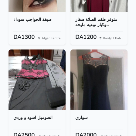
متوفر طقم الصلاة صغار
صبغة الحواجب سوداء
وكبار نوعية مليحة...
DA1300
DA1200
Alger Centre
Bordj El Bah...
سواري
انصومبل اسود و وردي
DA2500
DA2000