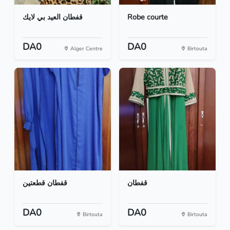
قفطان العيد بي لايك
Robe courte
DA0
DA0
Alger Centre
Birtouta
قفطان
قفطان قطعتين
DA0
DA0
Birtouta
Birtouta