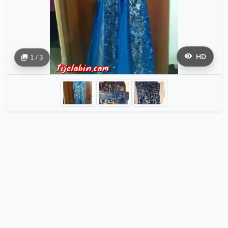
HD
1 / 3