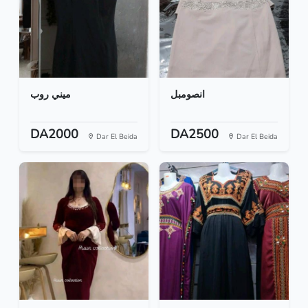
انصومبل
ميني روب
DA2000
DA2500
Dar El Beida
Dar El Beida