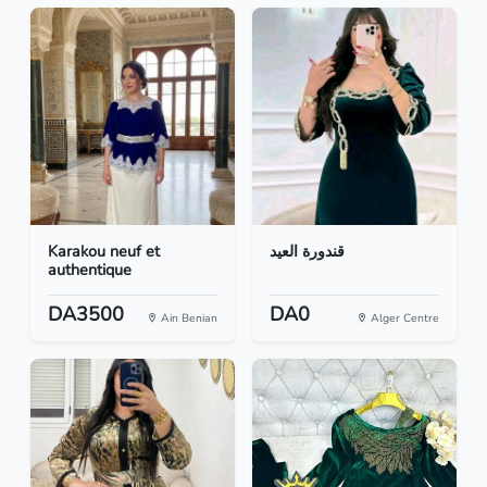
Karakou neuf et
قندورة العيد
authentique
DA3500
DA0
Ain Benian
Alger Centre