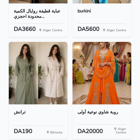
عباية قطيفة روايال الكمية
burkini
محدودة احجزي...
DA3660
DA5600
Alger Centre
Alger Centre
روبة شاوي نوعية أولى
ترانش
Alger
DA190
DA20000
Birtouta
Centre