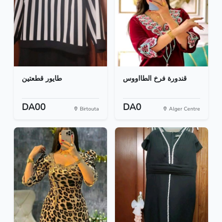
قندورة فرخ الطااووس
طايور قطعتين
DA00
DA0
Birtouta
Alger Centre