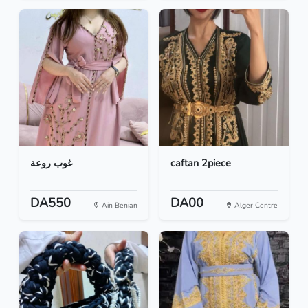
غوب روعة
caftan 2piece
DA550
DA00
Ain Benian
Alger Centre