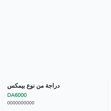
دراجة من نوع بيمكس
DA6000
0000000000