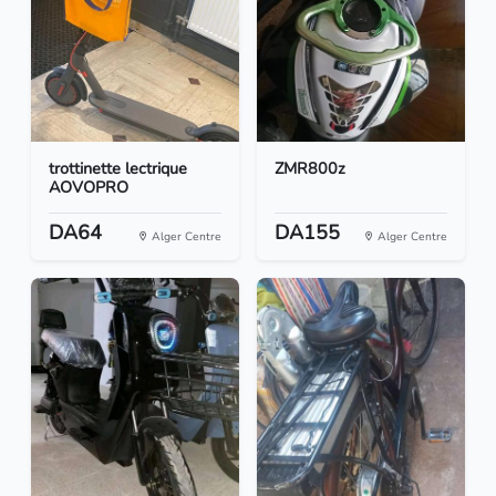
trottinette lectrique
ZMR800z
AOVOPRO
DA64
DA155
Alger Centre
Alger Centre