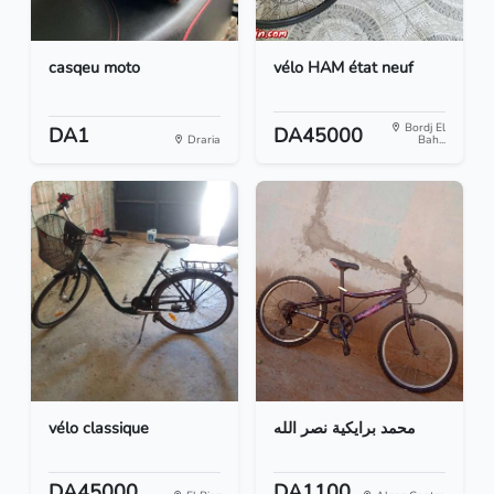
casqeu moto
vélo HAM état neuf
Bordj El
DA1
DA45000
Draria
Bah...
vélo classique
محمد برايكية نصر الله
DA45000
DA1100