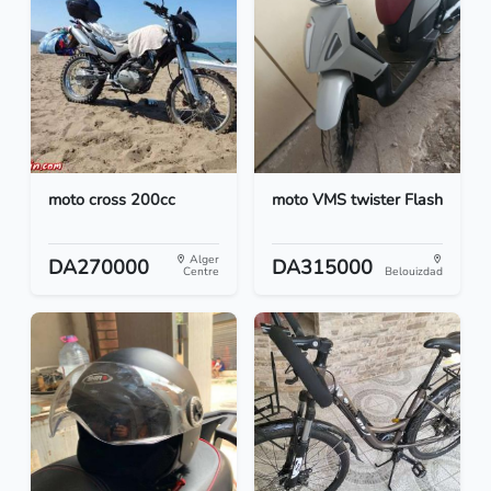
moto cross 200cc
moto VMS twister Flash
Alger
DA270000
DA315000
Centre
Belouizdad