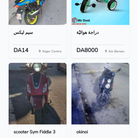
دراجة هوائيّة
سيم ليكس
DA14
DA8000
Alger Centre
Ain Benian
scooter Sym Fiddle 3
okinoi