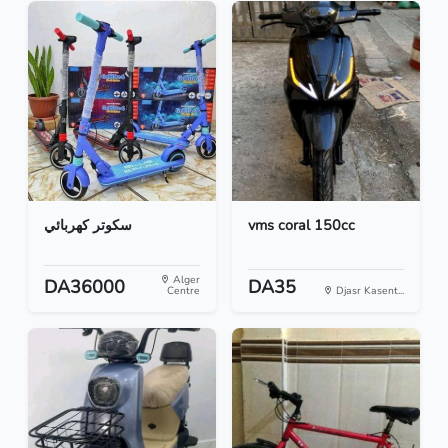
سكوتر كهربائي
vms coral 150cc
Alger
DA36000
DA35
Centre
Djasr Kasent...