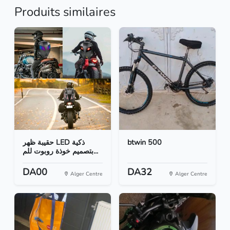
Produits similaires
حقيبة ظهر LED ذكية
btwin 500
بتصميم خوذة روبوت للم...
DA00
DA32
Alger Centre
Alger Centre