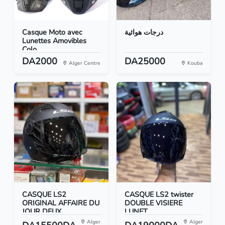
Casque Moto avec
درجات هوائية
Lunettes Amovibles
Colo...
DA2000
DA25000
Alger Centre
Kouba
CASQUE LS2
CASQUE LS2 twister
ORIGINAL AFFAIRE DU
DOUBLE VISIERE
JOUR DEUX...
LUNET...
Alger
Alger