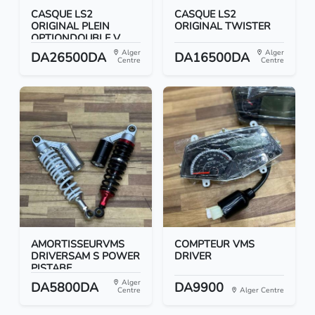
CASQUE LS2
CASQUE LS2
ORIGINAL PLEIN
ORIGINAL TWISTER
OPTIONDOUBLE V...
Alger
Alger
DA26500DA
DA16500DA
Centre
Centre
AMORTISSEURVMS
COMPTEUR VMS
DRIVERSAM S POWER
DRIVER
PISTABE...
Alger
DA5800DA
DA9900
Centre
Alger Centre