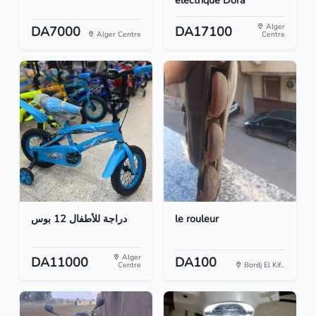
electrique Dora
Alger
DA7000
DA17100
Alger Centre
Centre
دراجة للأطفال 12 بوس
le rouleur
Alger
DA11000
DA100
Centre
Bordj El Kif...