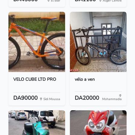
El Biar
Alger Centre
VELO CUBE LTD PRO
vélo a ven
DA90000
DA20000
Sidi Moussa
Mohammadia