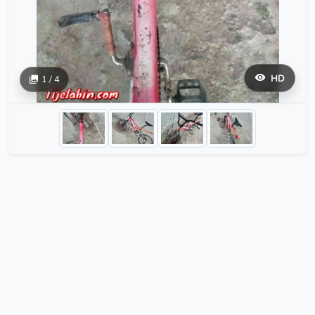
HD
1 / 4