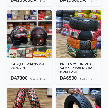
DA15500DA
DA19000DA
Centre
Centre
CASQUE SYM double
PNEU VMS DRIVER
visire 2PCS
SAM S POWERSHM
ORBITPIST...
DA7300
DA6500
Alger Centre
Alger Centre