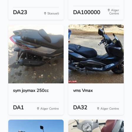
Alger
DA23
DA100000
Staoueli
Centre
sym joymax 250cc
vms Vmax
DA1
DA32
Alger Centre
Alger Centre