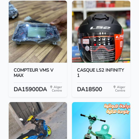
COMPTEUR VMS V
CASQUE LS2 INFINITY
MAX
1
Alger
Alger
DA15900DA
DA18500
Centre
Centre