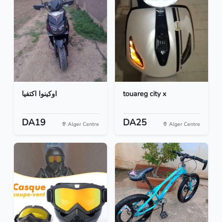
اوكينوا اكتفيا
touareg city x
DA19
DA25
Alger Centre
Alger Centre