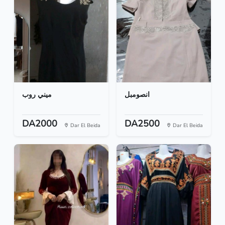
انصومبل
ميني روب
DA2000
DA2500
Dar El Beida
Dar El Beida