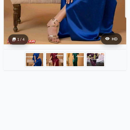
HD
1 / 4