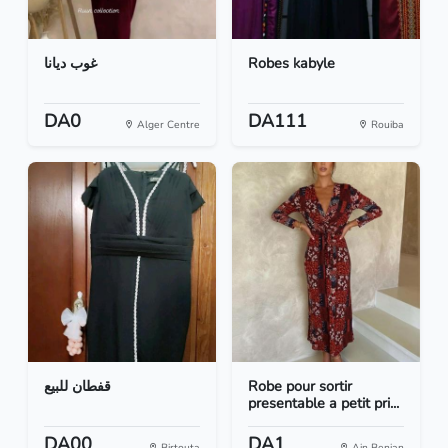
غوب ديانا
Robes kabyle
DA0
DA111
Alger Centre
Rouiba
قفطان للبيع
Robe pour sortir
presentable a petit pri...
DA00
DA1
Birtouta
Ain Benian