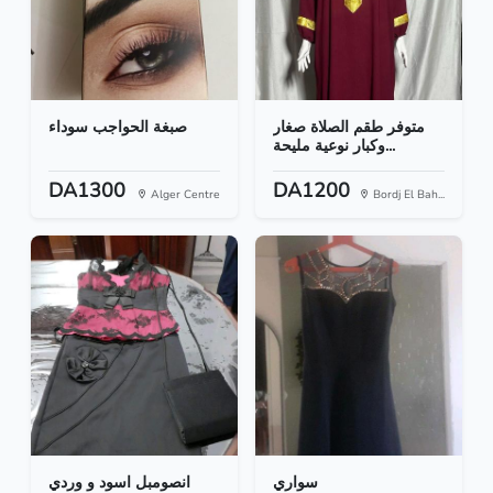
متوفر طقم الصلاة صغار
صبغة الحواجب سوداء
وكبار نوعية مليحة...
DA1300
DA1200
Alger Centre
Bordj El Bah...
سواري
انصومبل اسود و وردي