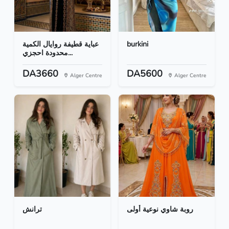
عباية قطيفة روايال الكمية
burkini
محدودة احجزي...
DA3660
DA5600
Alger Centre
Alger Centre
روبة شاوي نوعية أولى
ترانش