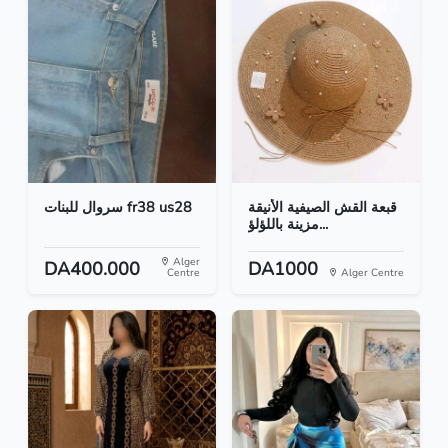
قبعة القش الصيفية الأنيقة
سروال للبنات fr38 us28
مزينة باللؤلؤ...
Alger
DA400.000
DA1000
Centre
Alger Centre