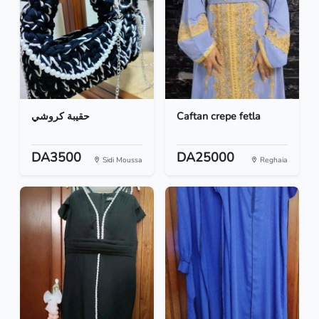
حقيبة كروشي
Caftan crepe fetla
DA3500
DA25000
Sidi Moussa
Reghaia