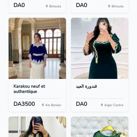
DA0
DA0
Birtouta
Birtouta
Karakou neuf et
قندورة العيد
authentique
DA3500
DA0
Ain Benian
Alger Centre