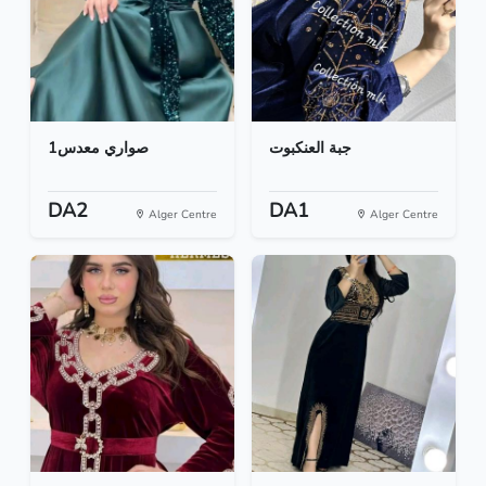
جبة العنكبوت
صواري معدس1
DA2
DA1
Alger Centre
Alger Centre