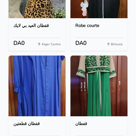
قفطان العيد بي لايك
Robe courte
DA0
DA0
Alger Centre
Birtouta
قفطان
قفطان قطعتين