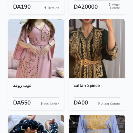
Alger
DA190
DA20000
Birtouta
Centre
غوب روعة
caftan 2piece
DA550
DA00
Ain Benian
Alger Centre