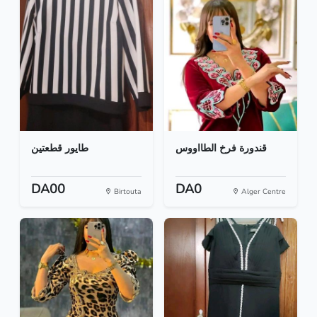
قندورة فرخ الطااووس
طايور قطعتين
DA00
DA0
Birtouta
Alger Centre